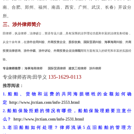
南、合肥、郑州、福州、南昌、西安、广州、武汉、长春）开设分
所。
三、涉外律师简介
田律师，执业律师，法律硕士，英语专业八级，具有深厚的法学理论功底和丰富的法律实务经验，
从业十余年来，在
涉外合同纠纷
、
外商投资企业
、
股权收购
、
国际贸易纠纷
、
海事海商纠纷
、
外商
投资法律咨询
、
涉外仲裁
、
涉外诉讼
、
外商投资企业法律顾问
等方面有深入的研究和丰富的实践经
验。
专业律师推荐：
海事海商律师
国际贸易律师
建筑工程律师
涉外律师
135-1629-0113
专业律师咨询:田学义
推荐阅读：
1.船舶、货物和运费的共同海损牺牲的金额如何确
定
http://www.jtctian.com/info-2553.html
2.船舶保险拒赔的情况有哪些，船舶保险理赔要注意什
么？
http://www.jtctian.com/info-2531.html
3.老旧船舶如何处理？律师浅谈5点旧船舶的管理方